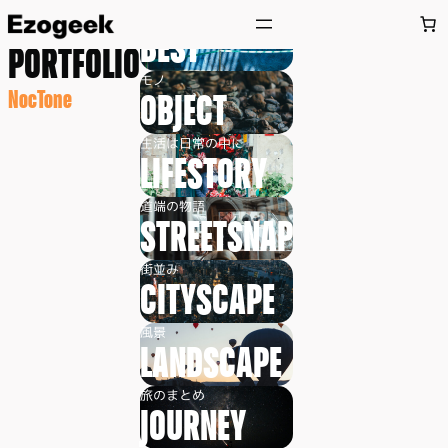
内
私の全て
BEST
容
PORTFOLIO
を
モノ
ス
NocTone
OBJECT
キ
ッ
生活は日常の中に
プ
LIFESTORY
道端の物語
STREETSNAP
街並み
CITYSCAPE
風景
LANDSCAPE
旅のまとめ
JOURNEY