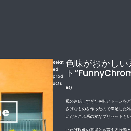
色味がおかしい
Relat
ed
ト“FunnyChro
prod
ucts
¥
0
私の迷信しすぎた色味とトーンを
さげなものを作ったので満足した
いだろこれ系の変なプリセットも
いわば現像の墓場とも言える状態